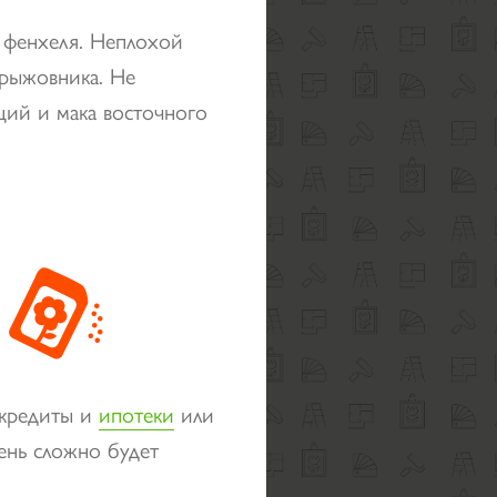
и фенхеля. Неплохой
крыжовника. Не
нций и мака восточного
 кредиты и
ипотеки
или
чень сложно будет