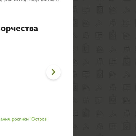
ворчества

вания, росписи "Остров