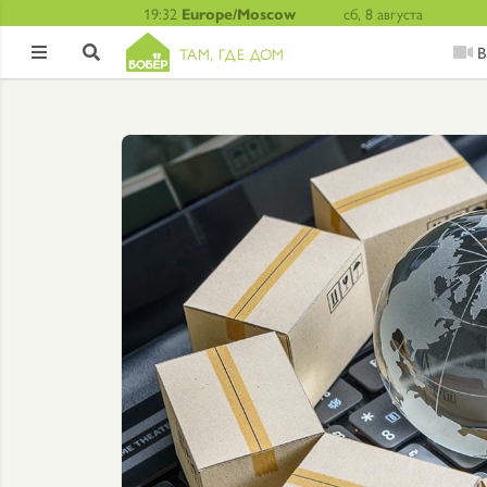
19:32
Europe/Moscow
сб, 8 августа
В
ТАМ, ГДЕ ДОМ

