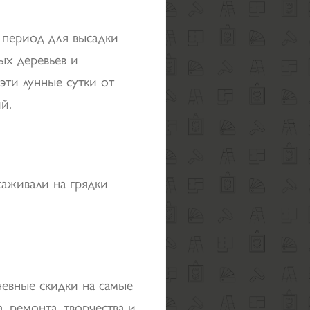
 период для высадки
ых деревьев и
 эти лунные сутки от
й.
саживали на грядки
невные скидки на самые
, ремонта, творчества и