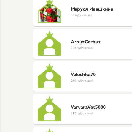
Маруся Ивашкина
52 публикации
ArbuzGarbuz
229 публикаций
Valechka70
240 публикаций
VarvaraVet5000
212 публикаций