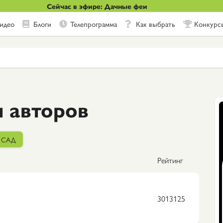
Сейчас в эфире: Дачные феи
идео
Блоги
Телепрограмма
Как выбрать
Конкурс
и авторов
САД
Рейтинг
3013125