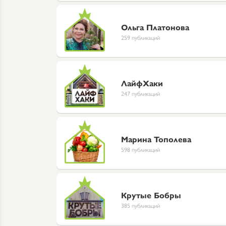
Ольга Платонова
259 публикаций
ЛайфХаки
247 публикаций
Марина Тополева
598 публикаций
Крутые Бобры
385 публикаций