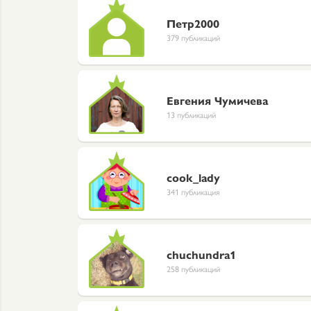
Петр2000
379 публикаций
Евгения Чумичева
13 публикаций
cook_lady
341 публикация
chuchundra1
258 публикаций