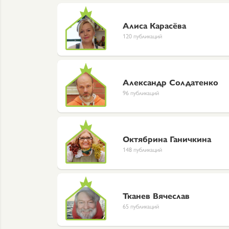
Алиса Карасёва
120 публикаций
Александр Солдатенко
96 публикаций
Октябрина Ганичкина
148 публикаций
Тканев Вячеслав
65 публикаций