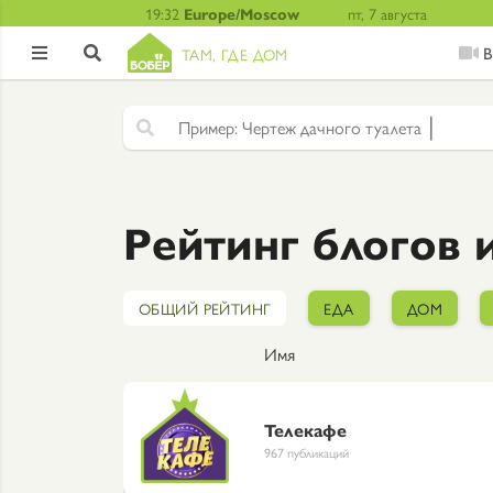
19:32
Europe/Moscow
пт, 7 августа
В
ТАМ, ГДЕ ДОМ


|
Ч
е
р
т
е
ж
д
а
ч
н
о
г
о
т
у
а
л
е
т
а
Рейтинг блогов 
ОБЩИЙ РЕЙТИНГ
ЕДА
ДОМ
Имя
Телекафе
967 публикаций