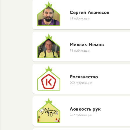
Сергей Аванесов
91 публикация
Михаил Немов
71 публикация
Роскачество
202 публикации
Ловкость рук
262 публикации