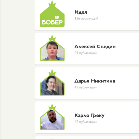
Идея
136 публикаций
Алексей Съедин
29 публикаций
Дарья Никитина
42 публикации
Карло Греку
42 публикации