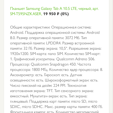
Планшет Samsung Galaxy Tab A 10.5 LTE, черный, арт.
SM-T595NZKASER,
19 950 ₽ (0%)
Общие характеристики: Операционная система:
Android. Поддержка операционной системы: Android
8.0. Размер оперативной памяти: 3072 Мб. Тип
оперативной памяти: LPDDR4. Размер встроенной
памяти: 32 Гб. Размер экрана: 10,5". Разрешение экрана:
1920x1200. SIM-карта: nano SIM. Количество SIM-карт:
1. Графический ускоритель: Qualcomm Adreno 506.
Процессор: Qualcomm Snapdragon 450. Частота
процессора: 1800 МГц. Количество ядер процессора: 8.
Акселерометр: есть. Гироскоп: есть. Датчик
освещенности: есть. Широкоформатный экран: есть.
Число пикселей на дюйм: 224 PPI. Технология
изготовления экрана: TFT. Тип сенсорного экрана:
емкостный. Мультитач-экран: есть. Тип экрана:
глянцевый. Поддержка карт памяти: micro SD, micro
SDXC, micro SDHC. Макс. размер карты памяти: 400 Гб.
Фронтальная камера: есть. Количество мегапикселей