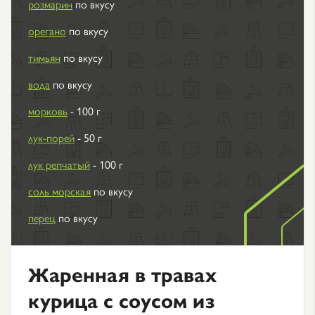
розмарин
по вкусу
орегано
по вкусу
тимьян
по вкусу
вода
по вкусу
морковь
- 100 г
лук-порей
- 50 г
лук репчатый
- 100 г
соль морская
по вкусу
перец
по вкусу
Жаренная в травах
курица с соусом из