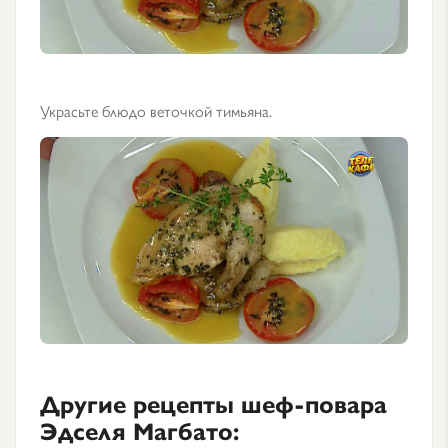
Украсьте блюдо веточкой тимьяна.
Другие рецепты шеф-повара
Эдселя Магбато: