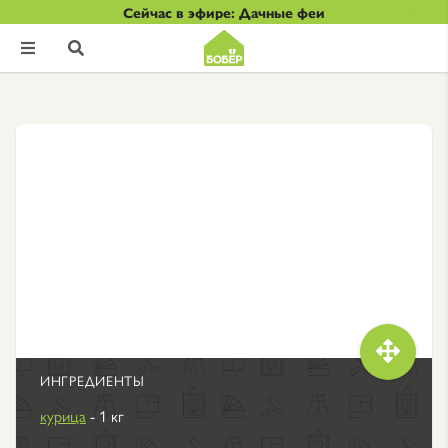
Сейчас в эфире: Дачные феи



ИНГРЕДИЕНТЫ
курица
- 1 кг