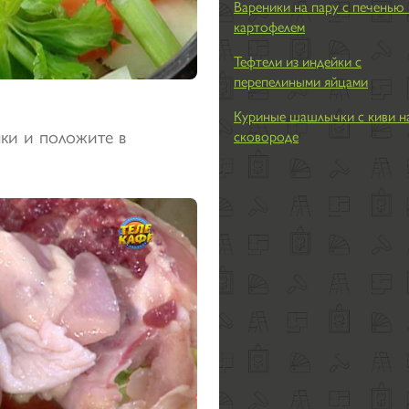
Вареники на пару с печенью 
картофелем
Тефтели из индейки с
перепелиными яйцами
Куриные шашлычки с киви н
чки и положите в
сковороде