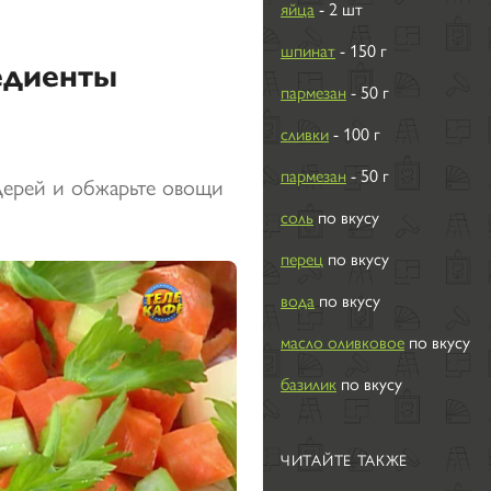
яйца
- 2 шт
шпинат
- 150 г
едиенты
пармезан
- 50 г
сливки
- 100 г
пармезан
- 50 г
ьдерей и обжарьте овощи
соль
по вкусу
перец
по вкусу
вода
по вкусу
масло оливковое
по вкусу
базилик
по вкусу
ЧИТАЙТЕ ТАКЖЕ