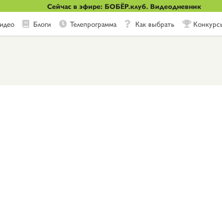
Сейчас в эфире: БОБЁР.клуб. Видеодневник
идео
Блоги
Телепрограмма
Как выбрать
Конкурс