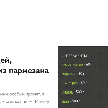
ИНГРЕДИЕНТЫ
ей,
лук репчатый
- 60 г
из пармезана
морковь
- 60 г
сельдерей
- 60 г
курица
- 500 г
ини особый аромат, а
ым дополнением. Мастер-
мука
- 500 г