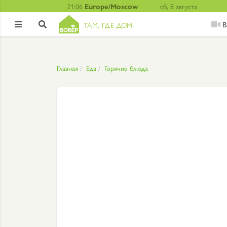
21:06
Europe/Moscow
сб, 8 августа
В
ТАМ, ГДЕ ДОМ


Главная
Еда
Горячие блюда