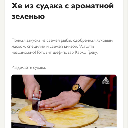
Хе из судака с ароматной
зеленью
Пряная закуска из свежей рыбы, сдобренная луковым
маслом, специями и свежей кинзой. Устоять
невозможно! Готовит шеф-повар Карло Греку.
Разделайте судака.