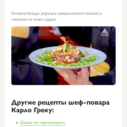
Готовое блюдо украсьте измельчённой кинзой и
чипсами из кожи судака.
Другие рецепты шеф-повара
Карло Греку:
Шкара по-черноморски