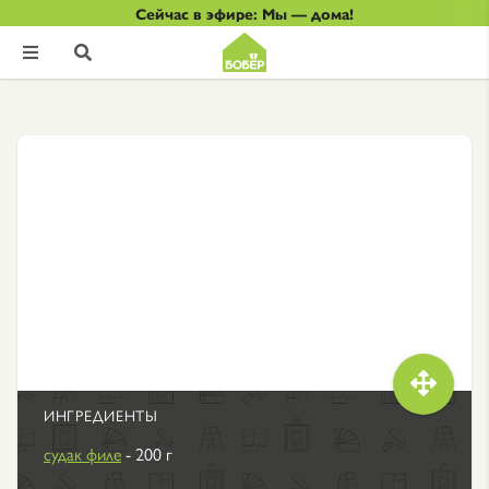
Сейчас в эфире: Мы — дома!



ИНГРЕДИЕНТЫ
судак филе
- 200 г