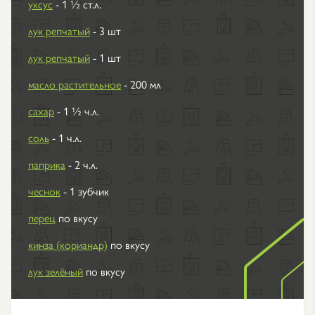
уксус
- 1 ½ ст.л.
лук репчатый
- 3 шт
лук репчатый
- 1 шт
масло растительное
- 200 мл
сахар
- 1 ½ ч.л.
соль
- 1 ч.л.
паприка
- 2 ч.л.
чеснок
- 1 зубчик
перец
по вкусу
кинза (кориандр)
по вкусу
лук зелёный
по вкусу