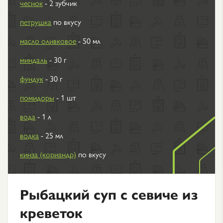
чеснок
- 2 зубчик
петрушка
по вкусу
масло оливковое
- 50 мл
миндаль
- 30 г
фундук
- 30 г
помидоры
- 1 шт
вода
- 1 л
водка
- 25 мл
кинза (кориандр)
по вкусу
Рыбацкий суп с севиче из
креветок