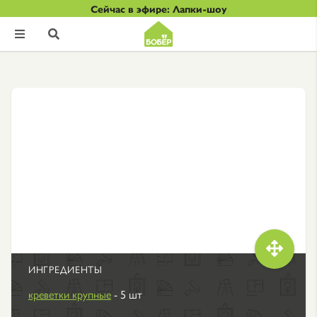
Сейчас в эфире: Лапки-шоу



ИНГРЕДИЕНТЫ
креветки крупные
- 5 шт