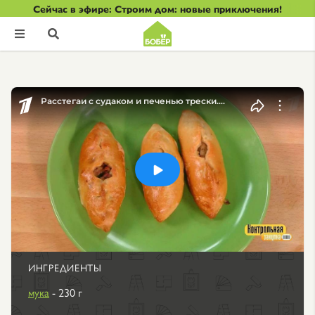
Сейчас в эфире: Строим дом: новые приключения!


ИНГРЕДИЕНТЫ
мука
- 230 г