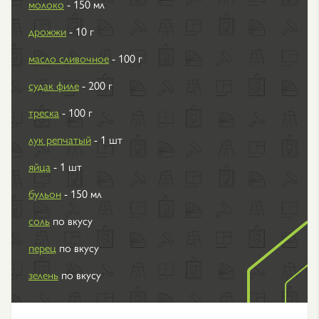
молоко
- 150 мл
дрожжи
- 10 г
масло сливочное
- 100 г
судак филе
- 200 г
треска
- 100 г
лук репчатый
- 1 шт
яйца
- 1 шт
бульон
- 150 мл
соль
по вкусу
перец
по вкусу
зелень
по вкусу