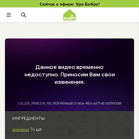
Сейчас в эфире: Ура Бобру!


ИНГРЕДИЕНТЫ
ананасы
½ шт