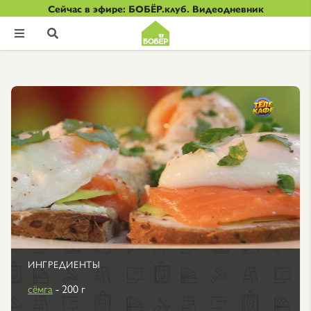
Сейчас в эфире: БОБЁР.клуб. Видеодневник


ИНГРЕДИЕНТЫ
сёмга
- 200 г