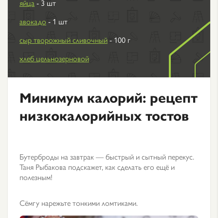
яйца
- 3 шт
авокадо
- 1 шт
сыр творожный сливочный
- 100 г
хлеб цельнозерновой
Минимум калорий: рецепт
низкокалорийных тостов
Бутерброды на завтрак — быстрый и сытный перекус.
Таня Рыбакова подскажет, как сделать его ещё и
полезным!
Сёмгу нарежьте тонкими ломтиками.