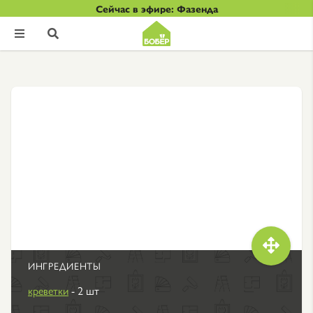
Сейчас в эфире: Фазенда



ИНГРЕДИЕНТЫ
креветки
- 2 шт