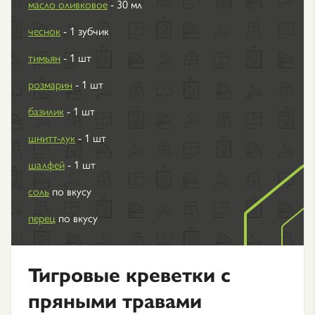
масло оливковое
- 30 мл
чеснок
- 1 зубчик
тимьян
- 1 шт
розмарин
- 1 шт
базилик
- 1 шт
шнитт-лук
- 1 шт
шалфей
- 1 шт
соль
по вкусу
перец
по вкусу
Тигровые креветки с
пряными травами