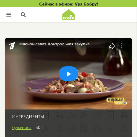
Сейчас в эфире: Ура Бобру!


ИНГРЕДИЕНТЫ
буженина
- 50 г