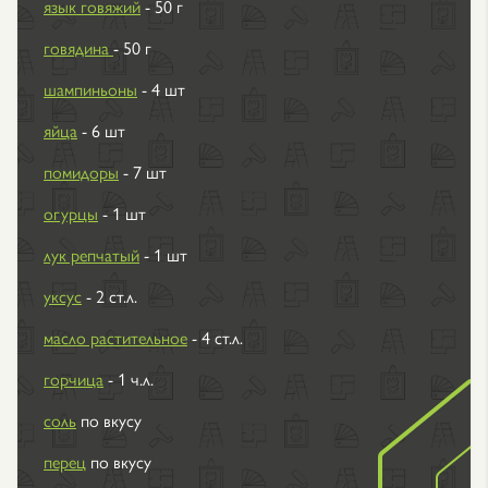
язык говяжий
- 50 г
говядина
- 50 г
шампиньоны
- 4 шт
яйца
- 6 шт
помидоры
- 7 шт
огурцы
- 1 шт
лук репчатый
- 1 шт
уксус
- 2 ст.л.
масло растительное
- 4 ст.л.
горчица
- 1 ч.л.
соль
по вкусу
перец
по вкусу