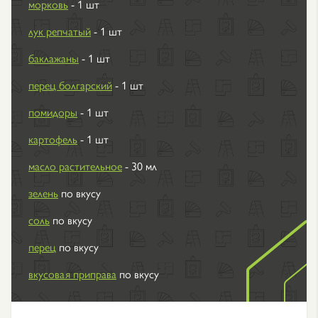
морковь
- 1 шт
лук репчатый
- 1 шт
баклажаны
- 1 шт
перец болгарский
- 1 шт
помидоры
- 1 шт
картофель
- 1 шт
масло растительное
- 30 мл
зелень
по вкусу
соль
по вкусу
перец
по вкусу
вкусовая приправа
по вкусу