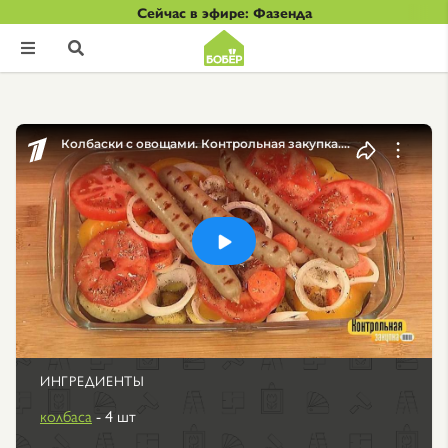
Сейчас в эфире: Фазенда


ИНГРЕДИЕНТЫ
колбаса
- 4 шт