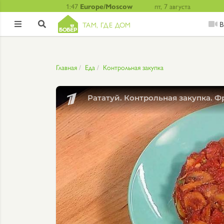
1:47
Europe/Moscow
пт, 7 августа
В
ТАМ, ГДЕ ДОМ


Главная
Еда
Контрольная закупка