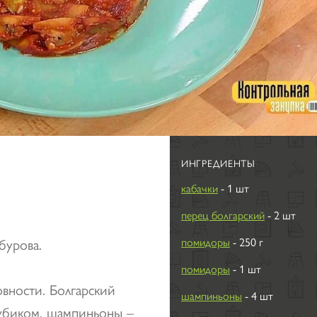
ИНГРЕДИЕНТЫ
кабачки
- 1 шт
перец болгарский
- 2 шт
бурова.
помидоры
- 250 г
помидоры
- 1 шт
овности. Болгарский
шампиньоны
- 4 шт
кубиком, шампиньоны –