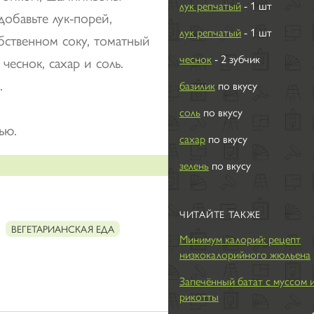
лук репчатый
- 1 шт
добавьте лук-порей,
лук репчатый
- 1 шт
бственном соку, томатный
чеснок
- 2 зубчик
чеснок, сахар и соль.
.
базилик
по вкусу
соль
по вкусу
ью.
сахар
по вкусу
зелень
по вкусу
ЧИТАЙТЕ ТАКЖЕ
ВЕГЕТАРИАНСКАЯ ЕДА
Минимум калорий: рецепт
низкокалорийного жюльена
Запечённый батат с муссом 
рикотты