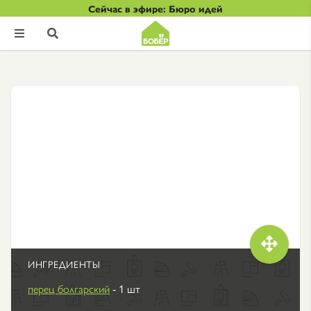
Сейчас в эфире: Бюро идей



ИНГРЕДИЕНТЫ
перец болгарский
- 1 шт