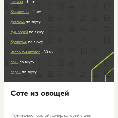
цукини
- 1 шт
баклажаны
- 1 шт
фенхель
по вкусу
лук-порей
по вкусу
брокколи
по вкусу
масло оливковое
- 30 мл
соль
по вкусу
перец
по вкусу
Соте из овощей
Изумительно простой гарнир, который станет