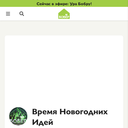
Сейчас в эфире: Ура Бобру!


Время Новогодних
Идей