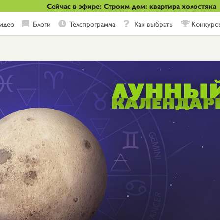
Сейчас в эфире: Строим дом: квартира холостяка
идео
Блоги
Телепрограмма
Как выбрать
Конкурс