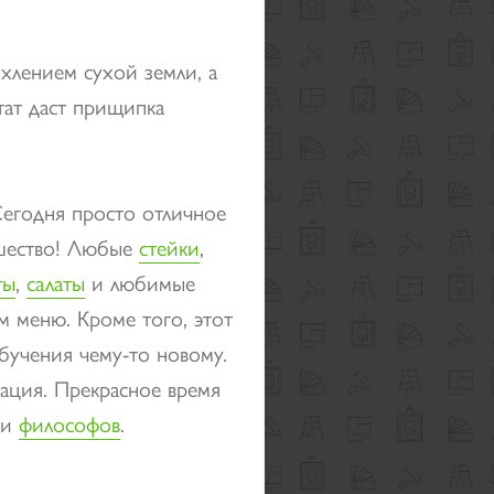
ыхлением сухой земли, а
тат даст прищипка
Сегодня просто отличное
ршество! Любые
стейки
,
ты
,
салаты
и любимые
м меню. Кроме того, этот
обучения чему-то новому.
ация. Прекрасное время
 и
философов
.