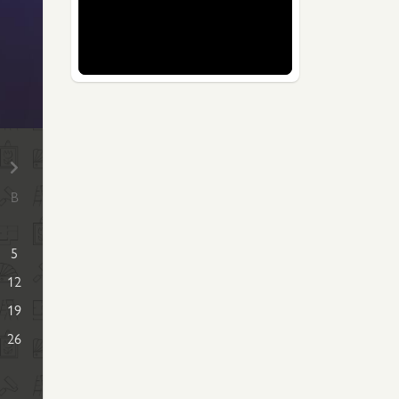
В
5
12
19
26