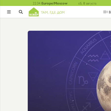
22:34
Europe/Moscow
сб, 8 августа
В
ТАМ, ГДЕ ДОМ

