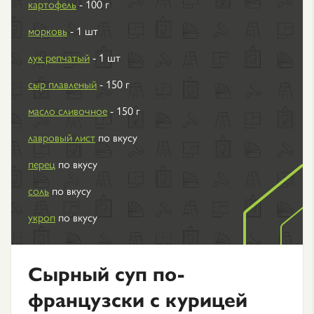
картофель
- 100 г
морковь
- 1 шт
лук репчатый
- 1 шт
сыр плавленый
- 150 г
масло сливочное
- 150 г
лавровый лист
по вкусу
перец
по вкусу
соль
по вкусу
укроп
по вкусу
Сырный суп по-
французски с курицей