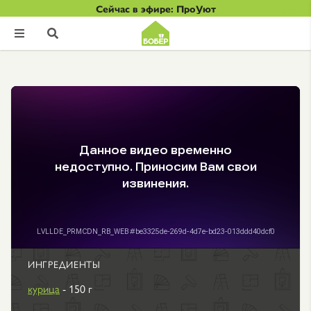
Сейчас в эфире: ПроУют


ИНГРЕДИЕНТЫ
курица
- 150 г