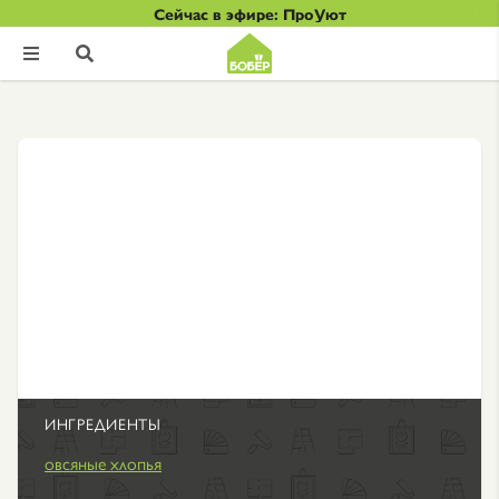
Сейчас в эфире: ПроУют


ИНГРЕДИЕНТЫ
овсяные хлопья