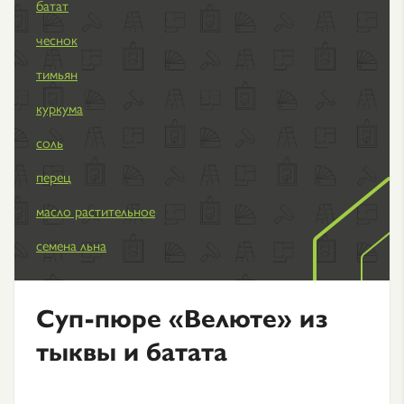
батат
чеснок
тимьян
куркума
соль
перец
масло растительное
семена льна
Суп-пюре «Велюте» из
тыквы и батата