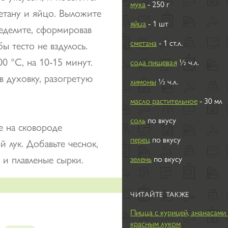
мука
- 250 г
метану и яйцо. Выложите
яйца
- 1 шт
ределите, сформировав
сметана
- 1 ст.л.
ы тесто не вздулось.
0 °С, на 10-15 минут.
сода пищевая
½ ч.л.
в духовку, разогретую
лимоны
½ ч.л.
масло растительное
- 30 мл
соль
по вкусу
е на сковороде
перец
по вкусу
 лук. Добавьте чеснок,
 и плавленые сырки.
зелень
по вкусу
ЧИТАЙТЕ ТАКЖЕ
Пицца с курицей, ананасами
красным луком