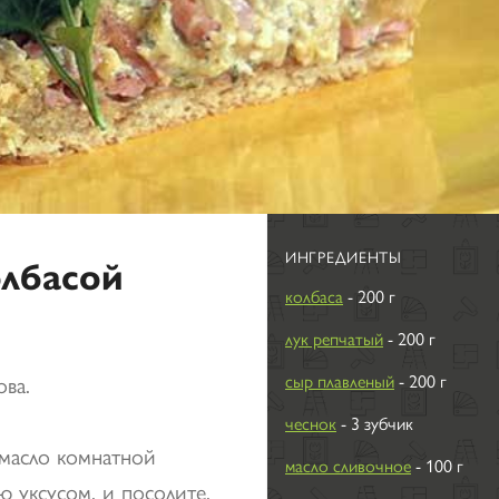
ИНГРЕДИЕНТЫ
олбасой
колбаса
- 200 г
лук репчатый
- 200 г
ова.
сыр плавленый
- 200 г
чеснок
- 3 зубчик
 масло комнатной
масло сливочное
- 100 г
ю уксусом, и посолите.