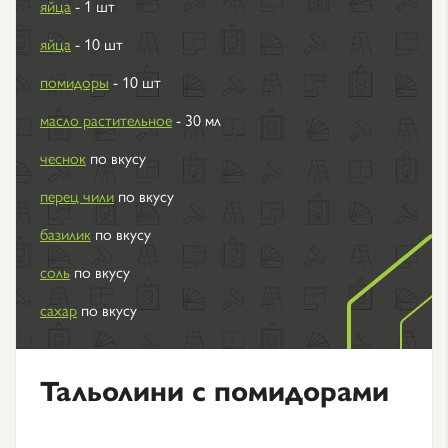
яйца
- 1 шт
яйца
- 10 шт
помидоры
- 10 шт
масло растительное
- 30 мл
чеснок
по вкусу
перец чили
по вкусу
базилик
по вкусу
соль
по вкусу
сахар
по вкусу
Тальолини с помидорами