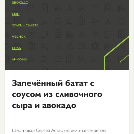
авокадо
сыр
зелень салата
чеснок
соль
лимоны
Запечённый батат с
соусом из сливочного
сыра и авокадо
Шеф-повар Сергей Астафьев делится секретом