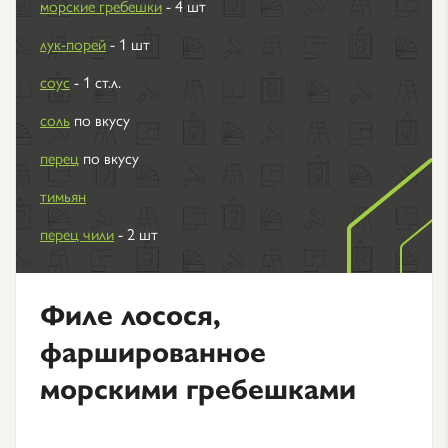
морские гребешки
- 4 шт
лук-порей
- 1 шт
соус
- 1 ст.л.
соль
по вкусу
перец
по вкусу
тимьян
перец чили
- 2 шт
Филе лосося,
фаршированное
морскими гребешками