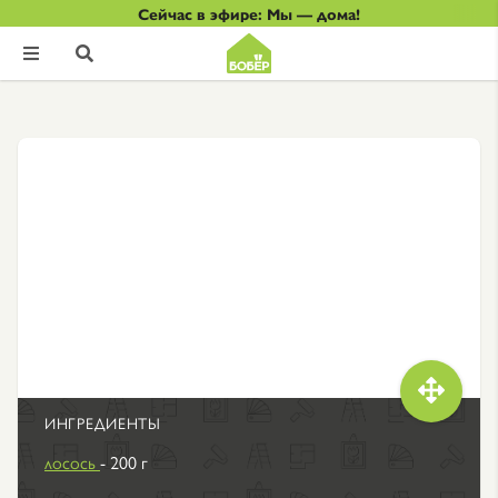
Сейчас в эфире: Мы — дома!



ИНГРЕДИЕНТЫ
лосось
- 200 г