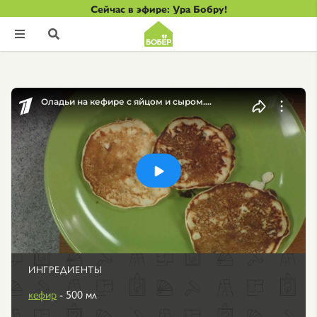
Сейчас в эфире: Ура Бобру!


ИНГРЕДИЕНТЫ
кефир
- 500 мл