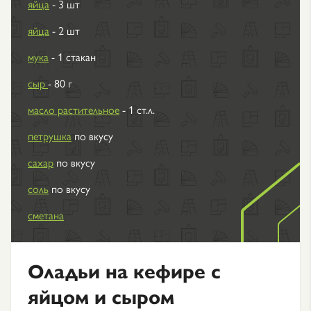
яйца
- 3 шт
яйца
- 2 шт
мука
- 1 стакан
сыр
- 80 г
масло растительное
- 1 ст.л.
петрушка
по вкусу
сахар
по вкусу
соль
по вкусу
сметана
Оладьи на кефире с
яйцом и сыром