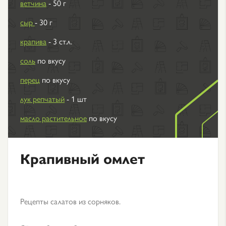
ветчина
- 50 г
сыр
- 30 г
крапива
- 3 ст.л.
соль
по вкусу
перец
по вкусу
лук репчатый
- 1 шт
масло растительное
по вкусу
Крапивный омлет
Рецепты салатов из сорняков.