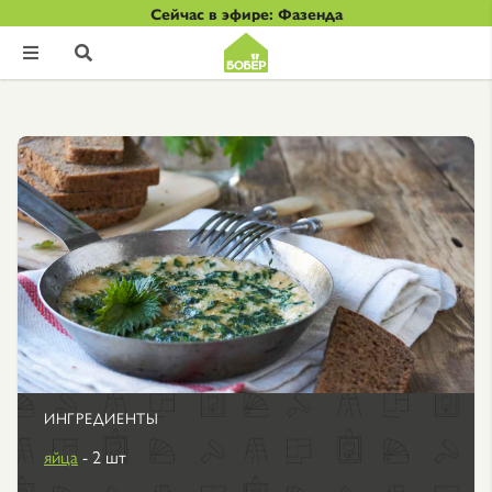
Сейчас в эфире: Фазенда


ИНГРЕДИЕНТЫ
яйца
- 2 шт