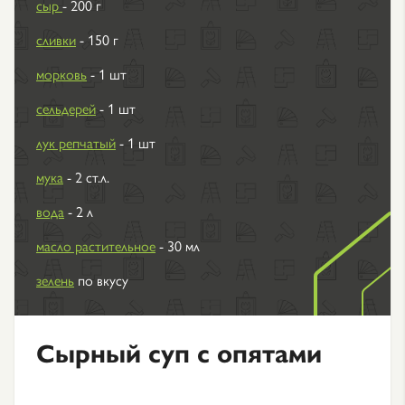
сыр
- 200 г
сливки
- 150 г
морковь
- 1 шт
сельдерей
- 1 шт
лук репчатый
- 1 шт
мука
- 2 ст.л.
вода
- 2 л
масло растительное
- 30 мл
зелень
по вкусу
Сырный суп с опятами