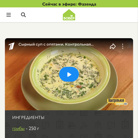
Сейчас в эфире: Фазенда


ИНГРЕДИЕНТЫ
грибы
- 250 г