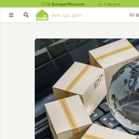
15:06
Europe/Moscow
пт, 7 августа
В
ТАМ, ГДЕ ДОМ

