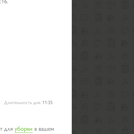
:16.
Длительность дня:
11:35
ит для
уборки
в вашем