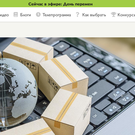
Сейчас в эфире: День перемен
идео
Блоги
Телепрограмма
Как выбрать
Конкурс