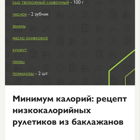
сыр творожный сливочный
- 100 г
чеснок
- 2 зубчик
зелень
масло оливковое
кунжут
перец
помидоры
- 2 шт
Минимум калорий: рецепт
низкокалорийных
рулетиков из баклажанов