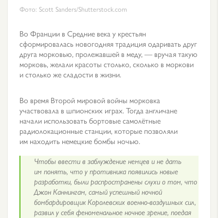
Фото: Scott Sanders/Shutterstock.com
Во Франции в Средние века у крестьян
сформировалась новогодняя традиция одаривать друг
друга морковью, пролежавшей в меду, — вручая такую
морковь, желали красоты столько, сколько в моркови
и столько же сладости в жизни.
Во время Второй мировой войны морковка
участвовала в шпионских играх. Тогда англичане
начали использовать бортовые самолётные
радиолокационные станции, которые позволяли
им находить немецкие бомбы ночью.
Чтобы ввести в заблуждение немцев и не дать
им понять, что у противника появились новые
разработки, были распространены слухи о том, что
Джон Каннингам, самый успешный ночной
бомбардировщик Королевских военно-воздушных сил,
развил у себя феноменальное ночное зрение, поедая