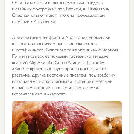
Остатки моркови в окаменелом виде найдены
в свайных постройках под Берном, в Швейцарии.
Специалисты считают, что она пролежала там
не менее 3-4 тысяч лет.
Древние греки Теофраст и Диоскорид упоминали
в своих сочинениях о растении «каротон»
и «стафилинос», Гиппократ тоже упоминал о моркови,
Плиний называл её полевым пастернаком и даже
великий Абу Али ибн Сина (Авиценна) в своём
«Каноне врачебных наук» просто воспевал это
растение. Другие восточные писатели под арабским
названием «гицар» описывали растение с жёлтыми
и красными корнями, а в сочинениях римлян
встречался овощ «карота».