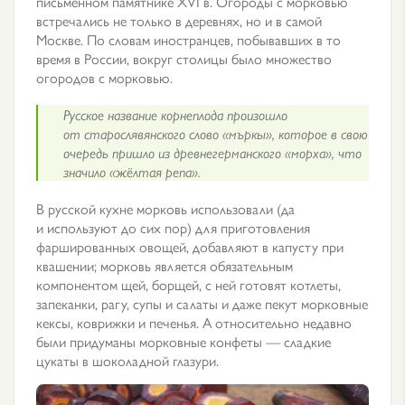
письменном памятнике XVI в. Огороды с морковью
встречались не только в деревнях, но и в самой
Москве. По словам иностранцев, побывавших в то
время в России, вокруг столицы было множество
огородов с морковью.
Русское название корнеплода произошло
от старослявянского слово «мъркы», которое в свою
очередь пришло из древнегерманского «морха», что
значило «жёлтая репа».
В русской кухне морковь использовали (да
и используют до сих пор) для приготовления
фаршированных овощей, добавляют в капусту при
квашении; морковь является обязательным
компонентом щей, борщей, с ней готовят котлеты,
запеканки, рагу, супы и салаты и даже пекут морковные
кексы, коврижки и печенья. А относительно недавно
были придуманы морковные конфеты — сладкие
цукаты в шоколадной глазури.