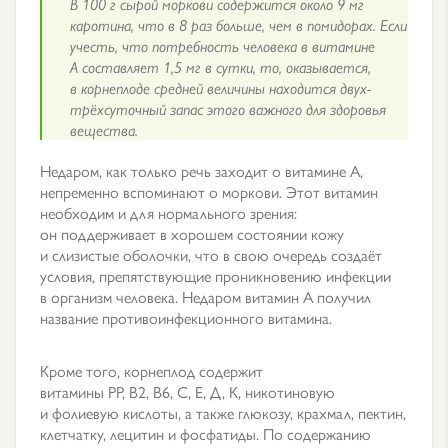
В 100 г сырой моркови содержится около 9 мг
каротина, что в 8 раз больше, чем в помидорах. Если
учесть, что потребность человека в витамине
А составляет 1,5 мг в сутки, то, оказывается,
в корнеплоде средней величины находится двух-
трёхсуточный запас этого важного для здоровья
вещества.
Недаром, как только речь заходит о витамине А,
непременно вспоминают о моркови. Этот витамин
необходим и для нормального зрения:
он поддерживает в хорошем состоянии кожу
и слизистые оболочки, что в свою очередь создаёт
условия, препятствующие проникновению инфекции
в организм человека. Недаром витамин А получил
название противоинфекционного витамина.
Кроме того, корнеплод содержит
витамины РР, В2, В6, С, Е, Д, К, никотиновую
и фолиевую кислоты, а также глюкозу, крахмал, пектин,
клетчатку, лецитин и фосфатиды. По содержанию