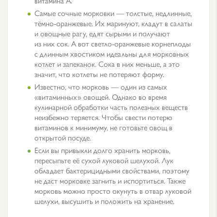
витамина А.
Самые сочные морковки — толстые, недлинные,
тёмно-оранжевые. Их маринуют, кладут в салаты
и овощные рагу, едят сырыми и получают
из них сок. А вот светло-оранжевые корнеплоды
с длинным хвостиком идеальны для морковных
котлет и запеканок. Сока в них меньше, а это
значит, что котлеты не потеряют форму.
Известно, что морковь — один из самых
«витаминных» овощей. Однако во время
кулинарной обработки часть полезных веществ
неизбежно теряется. Чтобы свести потерю
витаминов к минимуму, не готовьте овощ в
открытой посуде.
Если вы привыкли долго хранить морковь,
пересыпьте её сухой луковой шелухой. Лук
обладает бактерицидными свойствами, поэтому
не даст морковке загнить и испортиться. Также
морковь можно просто окунуть в отвар луковой
шелухи, высушить и положить на хранение.