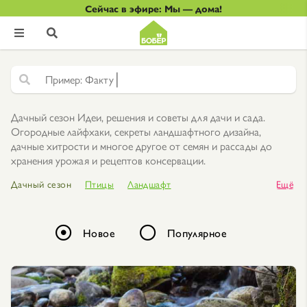
Сейчас в эфире: Мы — дома!


|
Ф
а
к
т
у
р
н
а
я
ш
т
у
к
а
т
у
р
к
Дачный сезон Идеи, решения и советы для дачи и сада.
Огородные лайфхаки, секреты ландшафтного дизайна,
дачные хитрости и многое другое от семян и рассады до
хранения урожая и рецептов консервации.
Дачный сезон
Птицы
Ландшафт
Ещё
Лунный календарь
Декоративные растения
Плодовые растения
Цветы
Ягоды
дача
Огород
Новое
Популярное
Овощи
баня
Деревья и кустарники
Садовые инструменты
Водные растения
полив
Работы в саду
Рассада
Лайфхаки для сада
Растения
Семена
Животные
Лекарственные растения