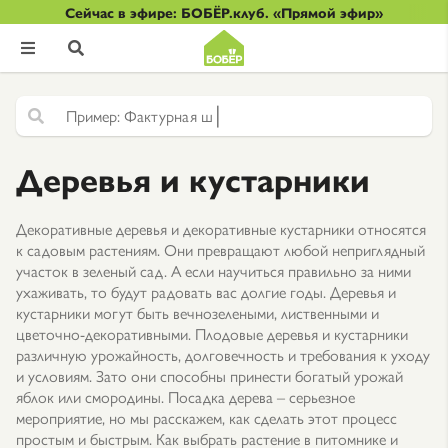
Сейчас в эфире: БОБЁР.клуб. «Прямой эфир»


|
Ф
а
к
т
у
р
н
а
я
ш
т
у
к
а
т
у
р
к
а
Деревья и кустарники
Декоративные деревья и декоративные кустарники относятся
к садовым растениям. Они превращают любой неприглядный
участок в зеленый сад. А если научиться правильно за ними
ухаживать, то будут радовать вас долгие годы. Деревья и
кустарники могут быть вечнозелеными, лиственными и
цветочно-декоративными. Плодовые деревья и кустарники
различную урожайность, долговечность и требования к уходу
и условиям. Зато они способны принести богатый урожай
яблок или смородины. Посадка дерева – серьезное
мероприятие, но мы расскажем, как сделать этот процесс
простым и быстрым. Как выбрать растение в питомнике и