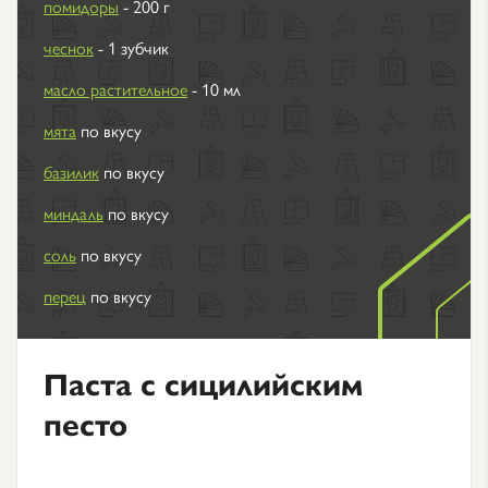
помидоры
- 200 г
чеснок
- 1 зубчик
масло растительное
- 10 мл
мята
по вкусу
базилик
по вкусу
миндаль
по вкусу
соль
по вкусу
перец
по вкусу
Паста с сицилийским
песто