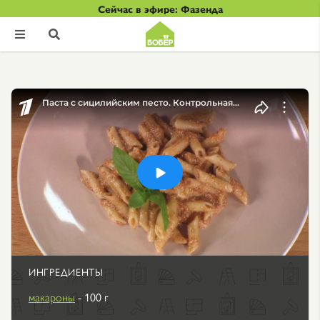
Сейчас в эфире: Фазенда


ИНГРЕДИЕНТЫ
макароны
- 100 г