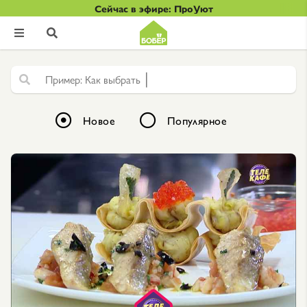
Сейчас в эфире: ПроУют


|
Ф
Новое
Популярное