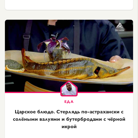
Царское блюдо. Стерлядь по-астрахански с
солёными валуями и бутербродами с чёрной
икрой