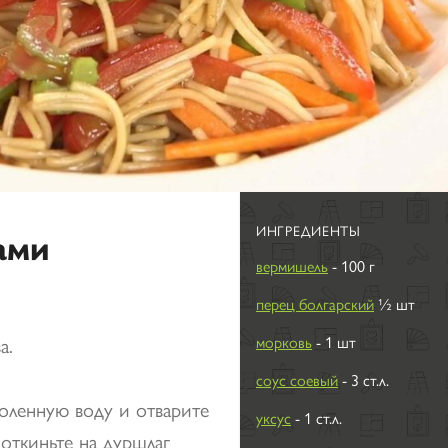
ИНГРЕДИЕНТЫ
ами
вермишель
- 100 г
перец болгарский
½ шт
а.
морковь
- 1 шт
соус соевый
- 3 ст.л.
оленную воду и отварите
уксус
- 1 ст.л.
 откиньте на дуршлаг