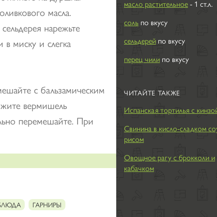
масло растительное
- 1 ст.л.
оливкового масла.
соль
по вкусу
 сельдерея нарежьте
сельдерей
по вкусу
в миску и слегка
перец чили
по вкусу
смешайте с бальзамическим
ЧИТАЙТЕ ТАКЖЕ
ожите вермишель
Испанская тортилья с кинзо
ельно перемешайте. При
Свинина в кисло-сладком со
рисом
Овощное рагу с брокколи и
кабачком
 БЛЮДА
ГАРНИРЫ