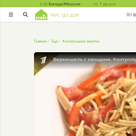
6:20
Europe/Moscow
пт, 7 августа
В
ТАМ, ГДЕ ДОМ


Главная
Еда
Контрольная закупка