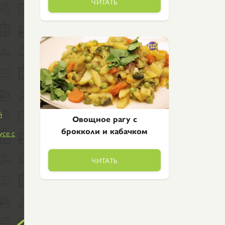
ЧИТАТЬ
й
Овощное рагу с
брокколи и кабачком
усе с
ЧИТАТЬ