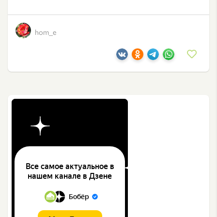
hom_e