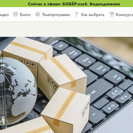
Сейчас в эфире: БОБЁР.клуб. Видеодневник
идео
Блоги
Телепрограмма
Как выбрать
Конкурс