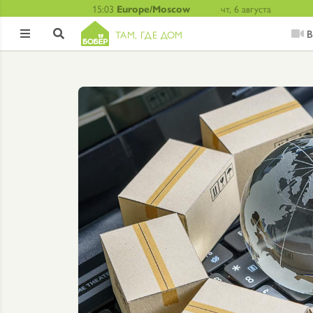
15:03
Europe/Moscow
чт, 6 августа
В
ТАМ, ГДЕ ДОМ

