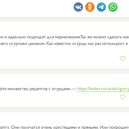
и и идеально подходят для маринования.Так же можно сделать ка
него огурчики целиком. Как известно огурцы как раз используют в
дёте множество рецептов с огурцами —
https://bober.ru/cards/ogurc
епту. Они получатся очень хрустящими и пряными. Или покрошит