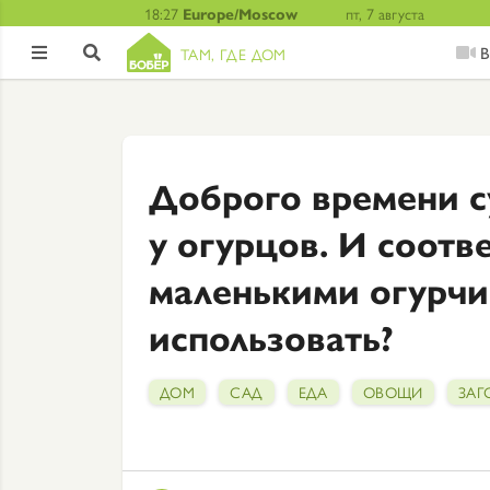
18:27
Europe/Moscow
пт, 7 августа
В
ТАМ, ГДЕ ДОМ


Доброго времени с
у огурцов. И соотв
маленькими огурчи
использовать?
ДОМ
САД
ЕДА
ОВОЩИ
ЗАГ