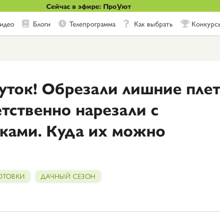
Сейчас в эфире: ПроУют
идео
Блоги
Телепрограмма
Как выбрать
Конкурс
уток! Обрезали лишние пле
етственно нарезали с
ками. Куда их можно
ОТОВКИ
ДАЧНЫЙ СЕЗОН