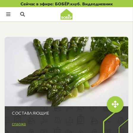
Сейчас в эфире: БОБЁР.клуб. Видеодневник



СОСТАВЛЯЮЩИЕ
спаржа