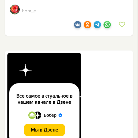
hom_e