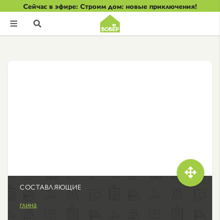
Сейчас в эфире: Строим дом: новые приключения!



СОСТАВЛЯЮЩИЕ
глина