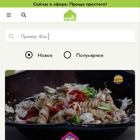
Сейчас в эфире: Проще простого!


|
Ф
а
к
т
у
р
н
а
Новое
Популярное