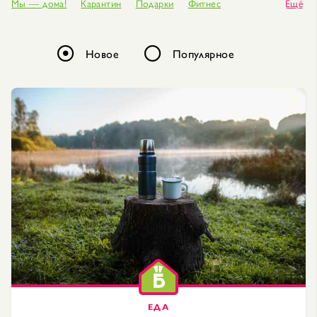
Мы — дома!
Карантин
Подарки
Фитнес
Ещё
Бытовая химия
Хранение вещей
Хранение
Починка
Отделочные работы
Бытовая техника
Новое
Популярное
Праздники
Развлечения для детей
Азбука ремонта
Книги
Игры
Ремонт
системы охлаждения
Мода
Сварка
Освещение
Столярные работы
Канцтовары
Кухня
Посуда
Отделка
Реставрация
Сантехника
малярные работы
Декор
хобби
переезд
Строительные инструменты
строительные материалы
Интерьер
Мебель
Уют
Монтажные работы
Отопление
Одежда
электричество
электроприборы
Плотницкие работы
уничтожение насекомых
Уборка
Дизайн
Лайфхаки для дома
Водоснабжение
Обувь
Аксессуары
комнатные растения
Ванная комната
Строительство
Путешествия