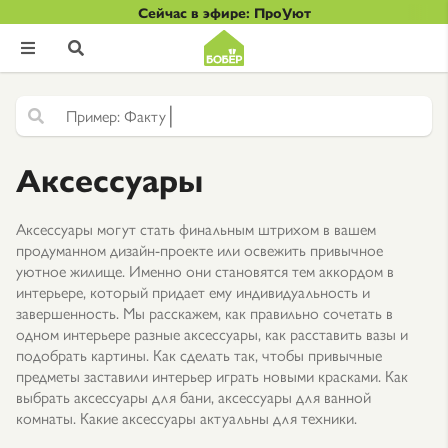
Сейчас в эфире: ПроУют


|
Ф
а
к
т
у
р
н
а
я
ш
т
у
к
а
т
у
р
Аксессуары
Аксессуары могут стать финальным штрихом в вашем
продуманном дизайн-проекте или освежить привычное
уютное жилище. Именно они становятся тем аккордом в
интерьере, который придает ему индивидуальность и
завершенность. Мы расскажем, как правильно сочетать в
одном интерьере разные аксессуары, как расставить вазы и
подобрать картины. Как сделать так, чтобы привычные
предметы заставили интерьер играть новыми красками. Как
выбрать аксессуары для бани, аксессуары для ванной
комнаты. Какие аксессуары актуальны для техники.