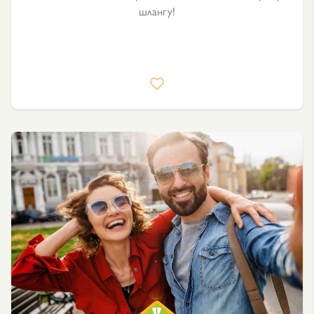
шлангу!