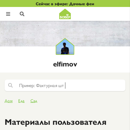
Сейчас в эфире: Дачные феи


elfimov
|
Ф
а
к
т
у
р
н
а
я
ш
т
у
к
а
т
у
р
к
Дом
Еда
Сад
Материалы пользователя