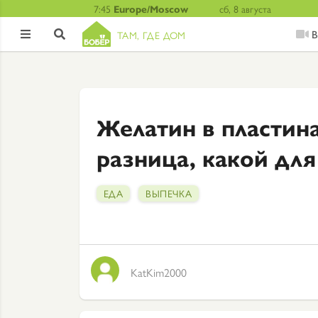
7:45
Europe/Moscow
сб, 8 августа
В
ТАМ, ГДЕ ДОМ


Желатин в пластина
разница, какой для
ЕДА
ВЫПЕЧКА
KatKim2000