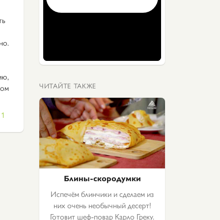
ть
но.
ию,
ЧИТАЙТЕ ТАКЖЕ
том
1
Блины-скородумки
Испечём блинчики и сделаем из
них очень необычный десерт!
Готовит шеф-повар Карло Греку.