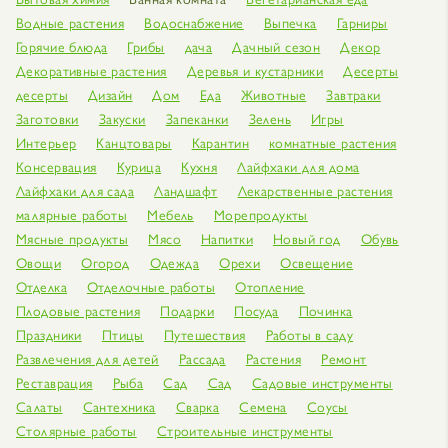
Водные растения
Водоснабжение
Выпечка
Гарниры
Горячие блюда
Грибы
дача
Дачный сезон
Декор
Декоративные растения
Деревья и кустарники
Десерты
десерты
Дизайн
Дом
Еда
Животные
Завтраки
Заготовки
Закуски
Запеканки
Зелень
Игры
Интерьер
Канцтовары
Карантин
комнатные растения
Консервация
Курица
Кухня
Лайфхаки для дома
Лайфхаки для сада
Ландшафт
Лекарственные растения
малярные работы
Мебель
Морепродукты
Мясные продукты
Мясо
Напитки
Новый год
Обувь
Овощи
Огород
Одежда
Орехи
Освещение
Отделка
Отделочные работы
Отопление
Плодовые растения
Подарки
Посуда
Починка
Праздники
Птицы
Путешествия
Работы в саду
Развлечения для детей
Рассада
Растения
Ремонт
Реставрация
Рыба
Сад
Сад
Садовые инструменты
Салаты
Сантехника
Сварка
Семена
Соусы
Столярные работы
Строительные инструменты