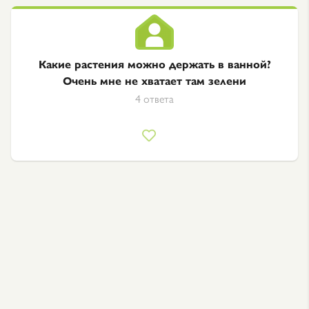
Какие растения можно держать в ванной?
Очень мне не хватает там зелени
4 ответа
Какой вентилятор лучше установить в
отдельном туалете в квартире: который
запускается вместе со светом или работает
на отдельной кнопке?
1 ответ