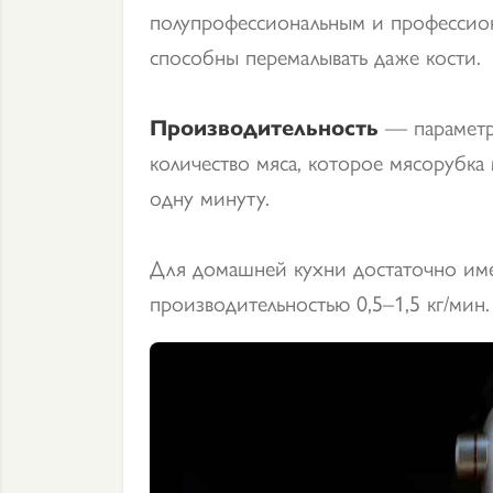
полупрофессиональным и профессио
способны перемалывать даже кости.
Производительность
— параметр
количество мяса, которое мясорубка
одну минуту.
Для домашней кухни достаточно им
производительностью 0,5–1,5 кг/мин.