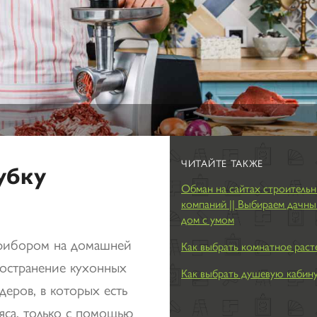
ЧИТАЙТЕ ТАКЖЕ
убку
Обман на сайтах строитель
компаний || Выбираем дачны
дом с умом
прибором на домашней
Как выбрать комнатное раст
ространение кухонных
Как выбрать душевую кабин
еров, в которых есть
яса, только с помощью