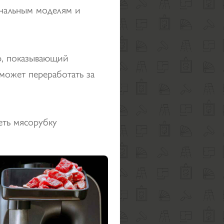
нальным моделям и
, показывающий
 может переработать за
еть мясорубку