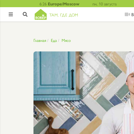
6:26
Europe/Moscow
пн, 10 августа
В
ТАМ, ГДЕ ДОМ


Главная
Еда
Мясо