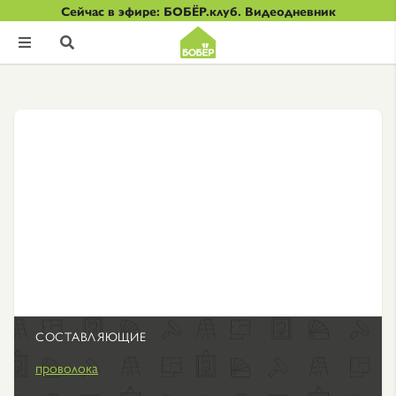
Сейчас в эфире: БОБЁР.клуб. Видеодневник


СОСТАВЛЯЮЩИЕ
проволока