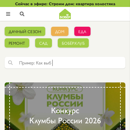
Сейчас в эфире: Строим дом: квартира холостяка


ДАЧНЫЙ СЕЗОН
ДОМ
ЕДА
РЕМОНТ
САД
БОБЁР.КЛУБ
|
Ф
а
к
т
у
р
н
а
я
ш
Конкурс
Клумбы России 2026