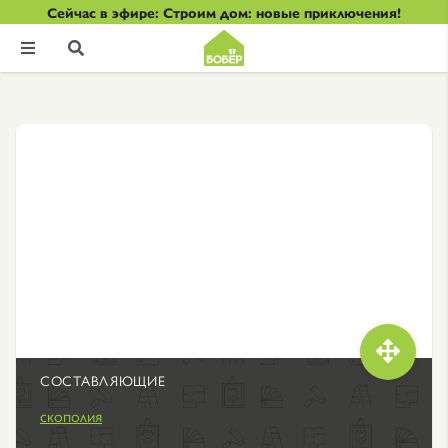
Сейчас в эфире: Строим дом: новые приключения!



СОСТАВЛЯЮЩИЕ
скополия